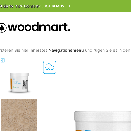
Skip to main content
DD ANYTHING HERE OR JUST REMOVE IT…
rstellen Sie hier Ihr erstes
Navigationsmenü
und fügen Sie es in den