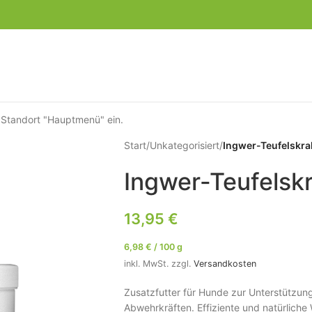
 Standort "Hauptmenü" ein.
Start
/
Unkategorisiert
/
Ingwer-Teufelskral
Ingwer-Teufelskr
13,95
€
6,98
€
/
100
g
inkl. MwSt.
zzgl.
Versandkosten
Zusatzfutter für Hunde zur Unterstützun
Abwehrkräften. Effiziente und natürliche