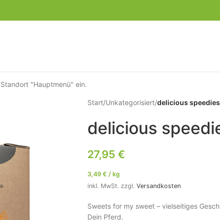
 Standort "Hauptmenü" ein.
Start
/
Unkategorisiert
/
delicious speedie
delicious speed
27,95
€
3,49
€
/
kg
inkl. MwSt.
zzgl.
Versandkosten
Sweets for my sweet – vielseitiges Gesc
Dein Pferd.