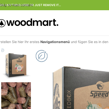
Skip to main content
DD ANYTHING HERE OR JUST REMOVE IT…
rstellen Sie hier Ihr erstes
Navigationsmenü
und fügen Sie es in den