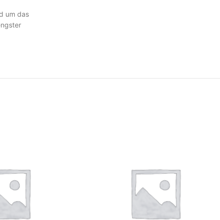
nd um das
engster