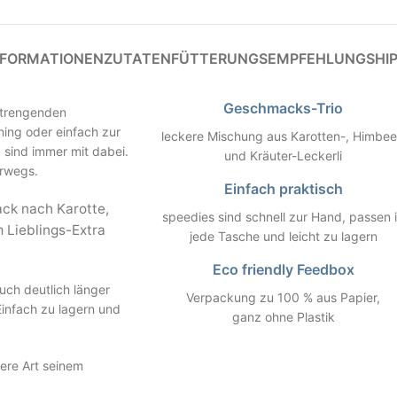
NFORMATIONEN
ZUTATEN
FÜTTERUNGSEMPFEHLUNG
SHI
Geschmacks-Trio
strengenden
ning oder einfach zur
leckere Mischung aus Karotten-, Himbee
 sind immer mit dabei.
und Kräuter-Leckerli
erwegs.
Einfach praktisch
ack nach Karotte,
speedies sind schnell zur Hand, passen 
 Lieblings-Extra
jede Tasche und leicht zu lagern
Eco friendly Feedbox
uch deutlich länger
Verpackung zu 100 % aus Papier,
Einfach zu lagern und
ganz ohne Plastik
ere Art seinem